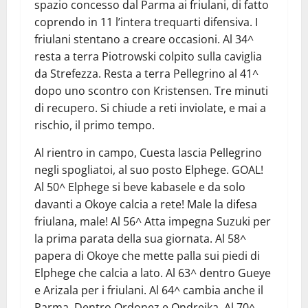
spazio concesso dal Parma ai friulani, di fatto
coprendo in 11 l’intera trequarti difensiva. I
friulani stentano a creare occasioni. Al 34^
resta a terra Piotrowski colpito sulla caviglia
da Strefezza. Resta a terra Pellegrino al 41^
dopo uno scontro con Kristensen. Tre minuti
di recupero. Si chiude a reti inviolate, e mai a
rischio, il primo tempo.
Al rientro in campo, Cuesta lascia Pellegrino
negli spogliatoi, al suo posto Elphege. GOAL!
Al 50^ Elphege si beve kabasele e da solo
davanti a Okoye calcia a rete! Male la difesa
friulana, male! Al 56^ Atta impegna Suzuki per
la prima parata della sua giornata. Al 58^
papera di Okoye che mette palla sui piedi di
Elphege che calcia a lato. Al 63^ dentro Gueye
e Arizala per i friulani. Al 64^ cambia anche il
Parma. Dentro Ordonez e Ondrejka. Al 70^