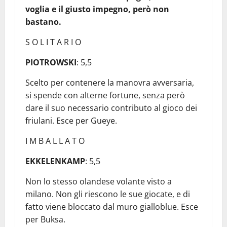
voglia e il giusto impegno, però non
bastano.
S O L I T A R I O
PIOTROWSKI
: 5,5
Scelto per contenere la manovra avversaria,
si spende con alterne fortune, senza però
dare il suo necessario contributo al gioco dei
friulani. Esce per Gueye.
I M B A L L A T O
EKKELENKAMP
: 5,5
Non lo stesso olandese volante visto a
milano. Non gli riescono le sue giocate, e di
fatto viene bloccato dal muro gialloblue. Esce
per Buksa.