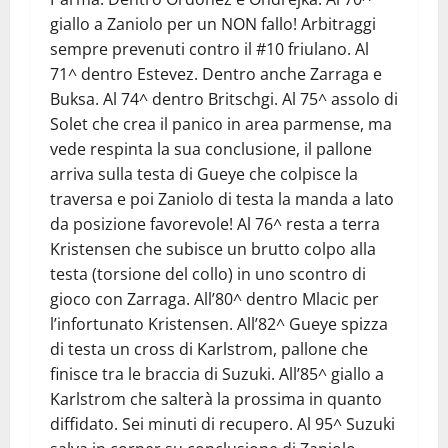
giallo a Zaniolo per un NON fallo! Arbitraggi
sempre prevenuti contro il #10 friulano. Al
71^ dentro Estevez. Dentro anche Zarraga e
Buksa. Al 74^ dentro Britschgi. Al 75^ assolo di
Solet che crea il panico in area parmense, ma
vede respinta la sua conclusione, il pallone
arriva sulla testa di Gueye che colpisce la
traversa e poi Zaniolo di testa la manda a lato
da posizione favorevole! Al 76^ resta a terra
Kristensen che subisce un brutto colpo alla
testa (torsione del collo) in uno scontro di
gioco con Zarraga. All’80^ dentro Mlacic per
l’infortunato Kristensen. All’82^ Gueye spizza
di testa un cross di Karlstrom, pallone che
finisce tra le braccia di Suzuki. All’85^ giallo a
Karlstrom che salterà la prossima in quanto
diffidato. Sei minuti di recupero. Al 95^ Suzuki