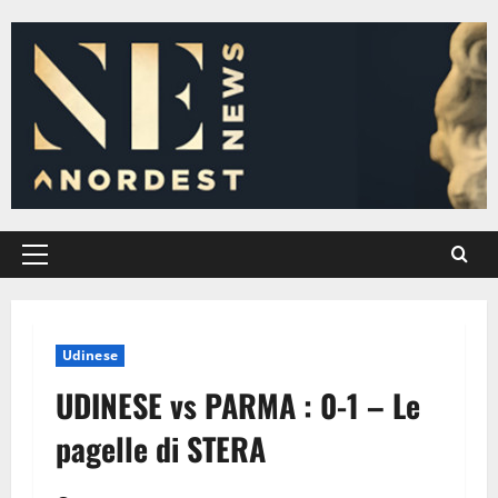
Vai
al
contenuto
Menu
principale
Udinese
UDINESE vs PARMA : 0-1 – Le
pagelle di STERA