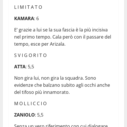
L I M I T A T O
KAMARA
: 6
E’ grazie a lui se la sua fascia è la più incisiva
nel primo tempo. Cala però con il passare del
tempo, esce per Arizala.
S V I G O R I T O
ATTA
: 5,5
Non gira lui, non gira la squadra. Sono
evidenze che balzano subito agli occhi anche
del tifoso più innamorato.
M O L L I C C I O
ZANIOLO
: 5,5
Senza un vero riferimento con cui dialogare,