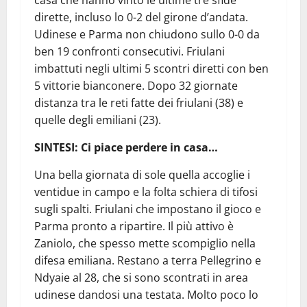
casa che hanno vinto le ultime tre sfide
dirette, incluso lo 0-2 del girone d’andata.
Udinese e Parma non chiudono sullo 0-0 da
ben 19 confronti consecutivi. Friulani
imbattuti negli ultimi 5 scontri diretti con ben
5 vittorie bianconere. Dopo 32 giornate
distanza tra le reti fatte dei friulani (38) e
quelle degli emiliani (23).
SINTESI: Ci piace perdere in casa…
Una bella giornata di sole quella accoglie i
ventidue in campo e la folta schiera di tifosi
sugli spalti. Friulani che impostano il gioco e
Parma pronto a ripartire. Il più attivo è
Zaniolo, che spesso mette scompiglio nella
difesa emiliana. Restano a terra Pellegrino e
Ndyaie al 28, che si sono scontrati in area
udinese dandosi una testata. Molto poco lo