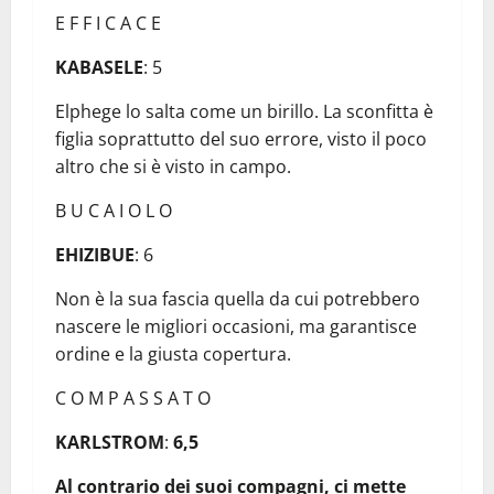
E F F I C A C E
KABASELE
: 5
Elphege lo salta come un birillo. La sconfitta è
figlia soprattutto del suo errore, visto il poco
altro che si è visto in campo.
B U C A I O L O
EHIZIBUE
: 6
Non è la sua fascia quella da cui potrebbero
nascere le migliori occasioni, ma garantisce
ordine e la giusta copertura.
C O M P A S S A T O
KARLSTROM
:
6,5
Al contrario dei suoi compagni, ci mette