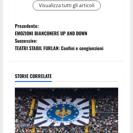
Visualizza tutti gli articoli
N
Precedente:
EMOZIONI BIANCONERE UP AND DOWN
a
Successivo:
TEATRI STABIL FURLAN: Confini e congiunzioni
v
i
g
STORIE CORRELATE
a
z
i
o