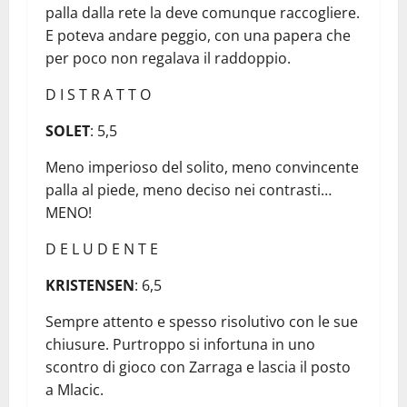
palla dalla rete la deve comunque raccogliere.
E poteva andare peggio, con una papera che
per poco non regalava il raddoppio.
D I S T R A T T O
SOLET
: 5,5
Meno imperioso del solito, meno convincente
palla al piede, meno deciso nei contrasti…
MENO!
D E L U D E N T E
KRISTENSEN
: 6,5
Sempre attento e spesso risolutivo con le sue
chiusure. Purtroppo si infortuna in uno
scontro di gioco con Zarraga e lascia il posto
a Mlacic.