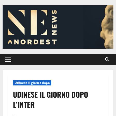
Vai
al
contenuto
Menu
principale
Udinese il giorno dopo
UDINESE IL GIORNO DOPO
L’INTER