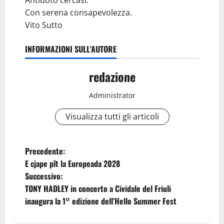
Con serena consapevolezza.
Vito Sutto
INFORMAZIONI SULL'AUTORE
redazione
Administrator
Visualizza tutti gli articoli
N
Precedente:
E cjape pît la Europeada 2028
a
Successivo:
TONY HADLEY in concerto a Cividale del Friuli
v
inaugura la 1° edizione dell’Hello Summer Fest
i