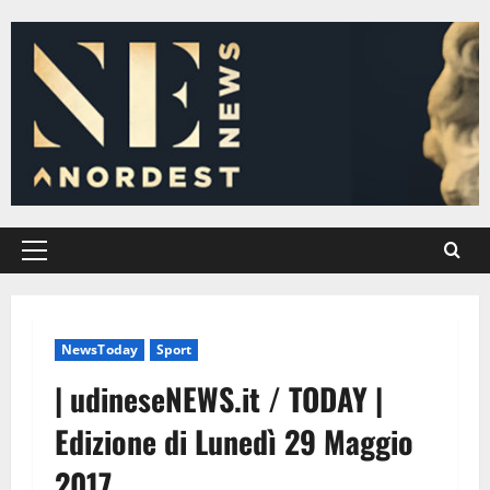
Vai
al
contenuto
Menu
principale
NewsToday
Sport
| udineseNEWS.it / TODAY |
Edizione di Lunedì 29 Maggio
2017