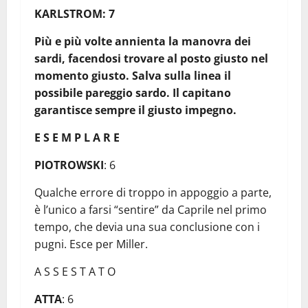
KARLSTROM: 7
Più e più volte annienta la manovra dei
sardi, facendosi trovare al posto giusto nel
momento giusto. Salva sulla linea il
possibile pareggio sardo. Il capitano
garantisce sempre il giusto impegno.
E S E M P L A R E
PIOTROWSKI
: 6
Qualche errore di troppo in appoggio a parte,
è l’unico a farsi “sentire” da Caprile nel primo
tempo, che devia una sua conclusione con i
pugni. Esce per Miller.
A S S E S T A T O
ATTA
: 6