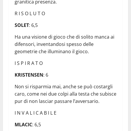
granitica presenza.
R I S O L U T O
SOLET
: 6,5
Ha una visione di gioco che di solito manca ai
difensori, inventandosi spesso delle
geometrie che illuminano il gioco.
I S P I R A T O
KRISTENSEN
: 6
Non si risparmia mai, anche se può costargli
caro, come nei due colpi alla testa che subisce
pur di non lasciar passare l’avversario.
I N V A L I C A B I L E
MLACIC
: 6,5