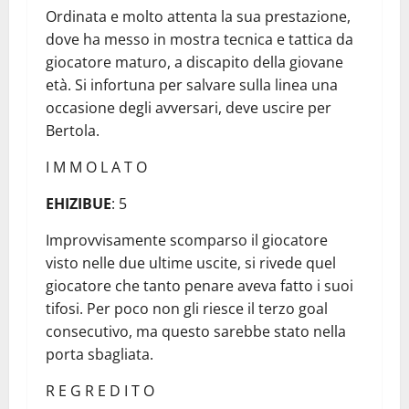
Ordinata e molto attenta la sua prestazione,
dove ha messo in mostra tecnica e tattica da
giocatore maturo, a discapito della giovane
età. Si infortuna per salvare sulla linea una
occasione degli avversari, deve uscire per
Bertola.
I M M O L A T O
EHIZIBUE
: 5
Improvvisamente scomparso il giocatore
visto nelle due ultime uscite, si rivede quel
giocatore che tanto penare aveva fatto i suoi
tifosi. Per poco non gli riesce il terzo goal
consecutivo, ma questo sarebbe stato nella
porta sbagliata.
R E G R E D I T O