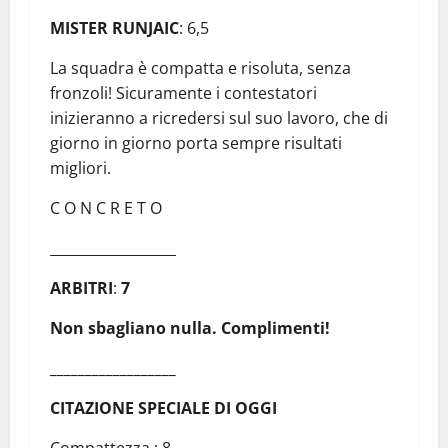
MISTER RUNJAIC
: 6,5
La squadra è compatta e risoluta, senza
fronzoli! Sicuramente i contestatori
inizieranno a ricredersi sul suo lavoro, che di
giorno in giorno porta sempre risultati
migliori.
C O N C R E T O
__________________
ARBITRI
:
7
Non sbagliano nulla. Complimenti!
__________________
CITAZIONE SPECIALE DI OGGI
Compattezza : 8