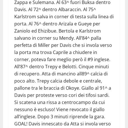
Zappa e Sulemana. Al 63^ fuori Buksa dentro
Davis. Al 72^ dentro Albaraccin. Al 75^
Karlstrom salva in corner di testa sulla linea di
porta. Al 76^ dentro Arizala e Gueye per
Zaniolo ed Ehizibue. Bertola e Karlstrom
salvano in corner su Mendy. All’84^ palla
perfetta di Miller per Davis che si invola verso
la porta ma trova Caprile a chiudere in
corner, poteva fare meglio però il #9 inglese.
All’87^ dentro Trepy e Belotti. Cinque minuti
di recupero. Atta di mancino all89^ calcia di
poco alto. Trepy calcia debole e centrale,
pallone tra le braccia di Okoye. Giallo al 91^ a
Davis per proteste verso cori dei tifosi sardi.
Si scatena una rissa a centrocampo da cui
nessuno è escluso! Viene revocato il giallo
all’inglese. Dopo 3 minuti riprende la gara.
GOAL! Davis innescato da Atta si invola verso