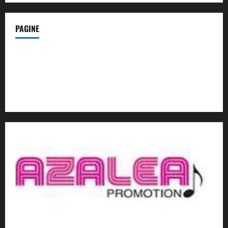
PAGINE
Notizie dal NordEst – in Primo Piano
Contatti
Privacy