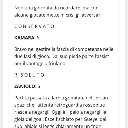
Non una giornata da ricordare, ma con
alcune giocate mette in crisi gli avversari.
C O N S E R V A T O
KAMARA
: 6
Bravo nel gestire la fascia di competenza nelle
due fasi di gioco. Dal suo piede parte l’assist
per il vantaggio friulano.
R I S O L U T O
ZANIOLO
: 6
Partita passata a fare a gomitate nel cercare
spazi che l’attenta retroguardia rossoblue
riesce a negargli. Oggi è il palo a negargli la
gioia del goal. Esce fischiato per Gueye, dal
suo labiale si legge chiaramente un “non