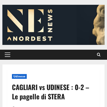
Vai
al
contenuto
Menu
principale
Udinese
CAGLIARI vs UDINESE : 0-2 –
Le pagelle di STERA