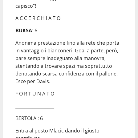
capisco”!
A C C E R C H I A T O
BUKSA
: 6
Anonima prestazione fino alla rete che porta
in vantaggio i bianconeri. Goal a parte, però,
pare sempre inadeguato alla manovra,
stentando a trovare spazi ma soprattutto
denotando scarsa confidenza con il pallone.
Esce per Davis.
F O R T U N A T O
__________________
BERTOLA : 6
Entra al posto Mlacic dando il giusto