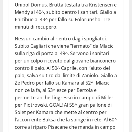
Unipol Domus. Brutta testata tra Kristensen e
Mendy al 40^, subito dentro i sanitari. Giallo a
Ehizibue al 43^ per fallo su Folorunsho. Tre
minuti di recupero.
Nessun cambio al rientro dagli spogliatoi.
Subito Cagliari che viene “fermato” da Mlacic
sulla riga di porta al 49^. Servono i sanitari
per un colpo ricevuto dal giovane bianconero
contro il palo. Al 50^ Caprile, con l’aiuto del
palo, salva su tiro dal limite di Zaniolo. Giallo a
Ze Pedro per fallo su Kamara al 52^. Mlacic
non ce la fa, al 53^ esce per Bertola e
permette anche l’ingresso in campo di Miller
per Piotrowski. GOAL! Al 55^ gran pallone di
Solet per Kamara che mette al centro per
l’accorrente Buksa che la spinge in rete! Al 60^
corre ai riparo Pisacane che manda in campo