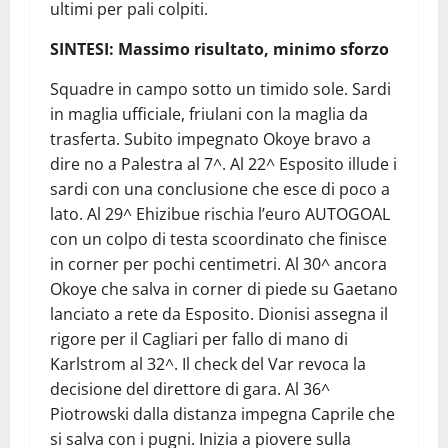
ultimi per pali colpiti.
SINTESI: Massimo risultato, minimo sforzo
Squadre in campo sotto un timido sole. Sardi
in maglia ufficiale, friulani con la maglia da
trasferta. Subito impegnato Okoye bravo a
dire no a Palestra al 7^. Al 22^ Esposito illude i
sardi con una conclusione che esce di poco a
lato. Al 29^ Ehizibue rischia l’euro AUTOGOAL
con un colpo di testa scoordinato che finisce
in corner per pochi centimetri. Al 30^ ancora
Okoye che salva in corner di piede su Gaetano
lanciato a rete da Esposito. Dionisi assegna il
rigore per il Cagliari per fallo di mano di
Karlstrom al 32^. Il check del Var revoca la
decisione del direttore di gara. Al 36^
Piotrowski dalla distanza impegna Caprile che
si salva con i pugni. Inizia a piovere sulla