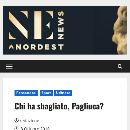
Vai
al
contenuto
Menu
principale
Pensandoci
Sport
Udinese
Chi ha sbagliato, Pagliuca?
redazione
3 Ottobre 2016