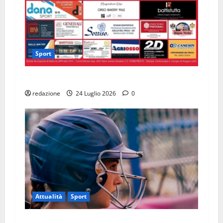
Sport
Trofeo Ferruccio Zuccheri
redazione
24 Luglio 2026
0
Attualità
Sport
Castionese Softball, finale amaro: è solo pari a