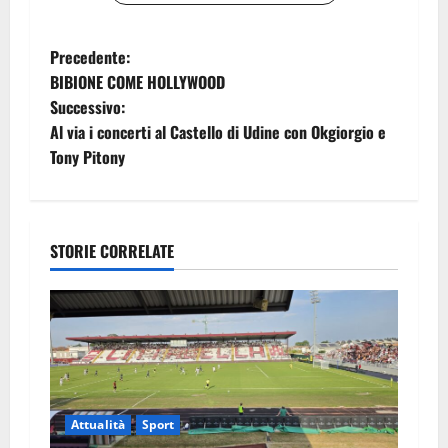
N
Precedente:
BIBIONE COME HOLLYWOOD
a
Successivo:
Al via i concerti al Castello di Udine con Okgiorgio e
v
Tony Pitony
i
g
STORIE CORRELATE
a
z
i
o
Attualità
Sport
n