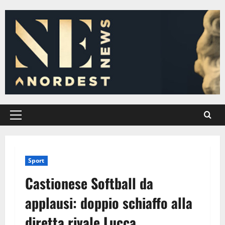
Vai
al
contenuto
Menu
principale
Sport
Castionese Softball da
applausi: doppio schiaffo alla
diretta rivale Lucca