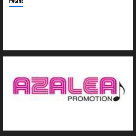
PAGINE
Notizie dal NordEst – in Primo Piano
Contatti
Privacy