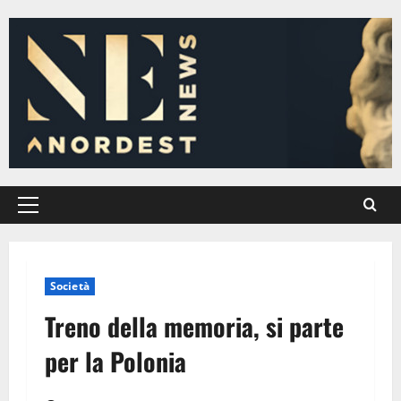
Vai
al
contenuto
Menu
principale
Società
Treno della memoria, si parte
per la Polonia