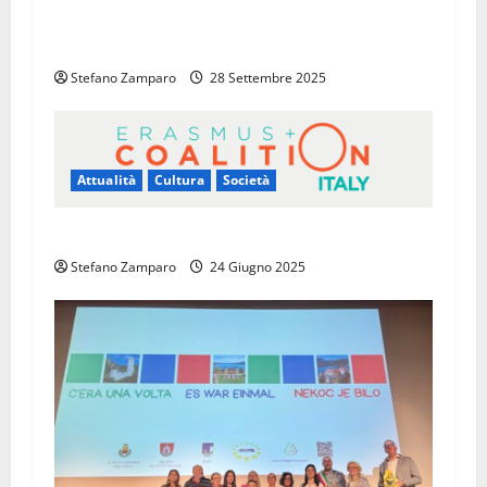
l
Elezioni A.U.C. triennio 2025/28: cambio al
vertice
o
Stefano Zamparo
28 Settembre 2025
Attualità
Cultura
Società
È nata Erasmus+ Coalition Italy!
Stefano Zamparo
24 Giugno 2025