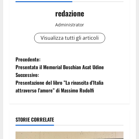
redazione
Administrator
Visualizza tutti gli articoli
N
Precedente:
Presentato il Memorial Boschian Acat Udine
a
Successivo:
Presentazione del libro ”La rinascita d’Italia
v
attraverso l’amore” di Massimo Rodolfi
i
g
STORIE CORRELATE
a