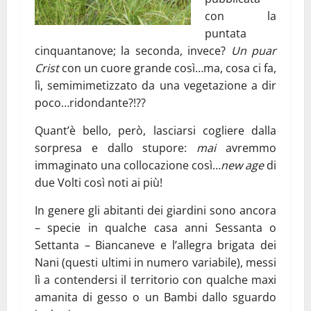
con la
puntata
cinquantanove; la seconda, invece?
Un puar
Crist
con un cuore grande così…ma, cosa ci fa,
lì, semimimetizzato da una vegetazione a dir
poco…ridondante?!??
Quant’è bello, però, lasciarsi cogliere dalla
sorpresa e dallo stupore:
mai
avremmo
immaginato una collocazione così…
new age
di
due Volti così noti ai più!
In genere gli abitanti dei giardini sono ancora
– specie in qualche casa anni Sessanta o
Settanta – Biancaneve e l’allegra brigata dei
Nani (questi ultimi in numero variabile), messi
lì a contendersi il territorio con qualche maxi
amanita di gesso o un Bambi dallo sguardo