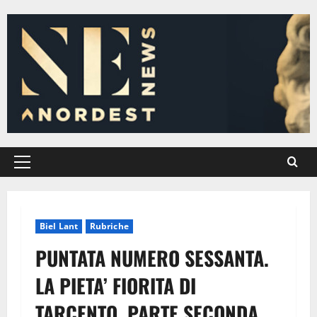
Vai
al
contenuto
Menu
principale
Biel Lant
Rubriche
PUNTATA NUMERO SESSANTA.
LA PIETA’ FIORITA DI
TARCENTO. PARTE SECONDA.