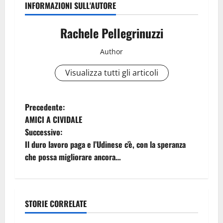
INFORMAZIONI SULL'AUTORE
Rachele Pellegrinuzzi
Author
Visualizza tutti gli articoli
N
Precedente:
​AMICI A CIVIDALE
a
Successivo:
Il duro lavoro paga e l’Udinese c’è, con la speranza
v
che possa migliorare ancora…
i
g
STORIE CORRELATE
a