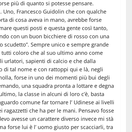
forse più di quanto si potesse pensare.
. Uno, Francesco Guidolin che con qualche
corta di cosa aveva in mano, avrebbe forse
re questi posti e questa gente così tanto,
dando con un buon bicchiere di rosso con una
 lo scudetto”. Sempre unico e sempre grande
a tutti coloro che al suo ultimo anno come
 urlatori, sapienti di calcio e che dalla
o di tal nome e con rattoppi qui e là, negli
e molla, forse in uno dei momenti più bui degli
scemando, una squadra pronta a lottare e degna
imo, la classe in alcuni di loro c’è, basta
aguardo comune far tornare l’ Udinese ai livelli
dei ragazzetti che ha per le mani. Pensavo fosse
devo avesse un carattere diverso invece mi stà
forse lui è l’ uomo giusto per scacciarli, tra