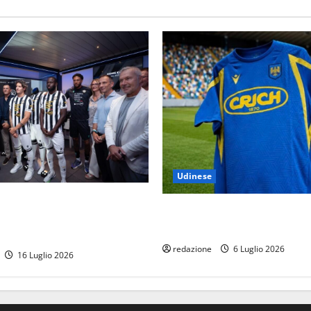
Udinese
svela la nuova pelle:
Nuovo Kit di allenamento per
, eleganza e sostenibilità per
che sa di Friuli
aglia bianconera
redazione
6 Luglio 2026
16 Luglio 2026