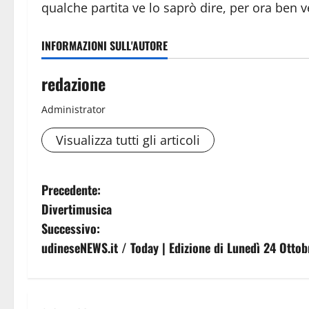
qualche partita ve lo saprò dire, per ora ben
INFORMAZIONI SULL'AUTORE
redazione
Administrator
Visualizza tutti gli articoli
N
Precedente:
Divertimusica
a
Successivo:
v
udineseNEWS.it / Today | Edizione di Lunedì 24 Otto
i