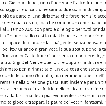
o e Gigi due di noi, uno d’ adozione l’ altro friulano 
sonaggi che di calcio ne sanno, due uomini di campo
n più da parte di una dirigenza che forse non si è ac
vincere qual cosina, ma che comunque continua ad ama
si al 3 tempo AUC con parole di elogio per tutti brin
nica “in uno stadio così la mia Udinese avrebbe vinto
o, capace di ricordare la ‘sua’ gente, senza pensare 
llito,’ urlando a gran voce la sua sostituzione, a tali
l ‘friulano di Castelfranco’ pur senza un portiere degn
’ altro, Gigi Del Neri, è quello che dopo anni di tira 
o chiamato per la rinascita di un qualcosa che stava 
quelli del primo Guidolin, ma nemmeno quelli dell’ ult
o remare nella direzione giusta, tutti insieme per un tr
e stà cercando di trasferirlo nelle delicate testoline 
ssero adattarsi ma devo piacevolmente ricredermi, cre
lto gioco e traspare la paura dei vecchi fantasmi, ma 