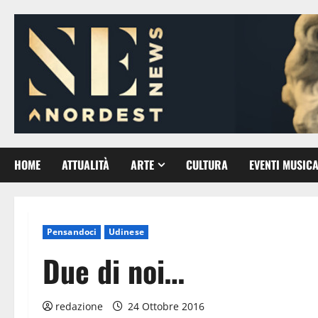
Vai
al
contenuto
HOME
ATTUALITÀ
ARTE
CULTURA
EVENTI MUSICA
Pensandoci
Udinese
Due di noi…
redazione
24 Ottobre 2016