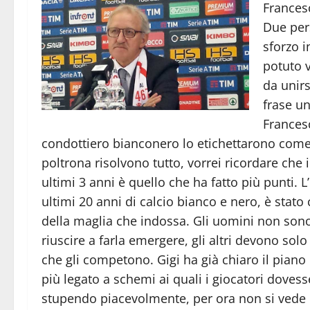
Francesc
Due per
sforzo i
potuto 
da unir
frase u
Francesc
condottiero bianconero lo etichettarono come ‘bo
poltrona risolvono tutto, vorrei ricordare che i
ultimi 3 anni è quello che ha fatto più punti. L
ultimi 20 anni di calcio bianco e nero, è stat
della maglia che indossa. Gli uomini non sono 
riuscire a farla emergere, gli altri devono sol
che gli competono. Gigi ha già chiaro il piano 
più legato a schemi ai quali i giocatori dove
stupendo piacevolmente, per ora non si vede mo