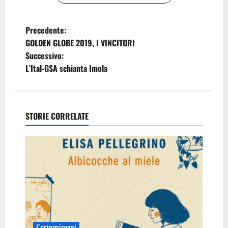
N
Precedente:
GOLDEN GLOBE 2019, I VINCITORI
a
Successivo:
L’Ital-GSA schianta Imola
v
i
g
STORIE CORRELATE
a
z
i
o
n
Cortomiraggi