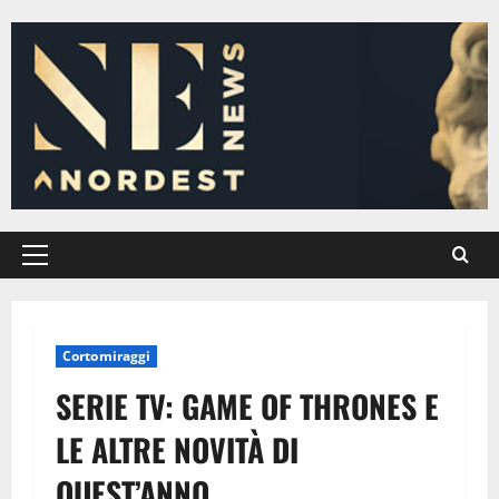
Vai
al
contenuto
Menu
principale
Cortomiraggi
SERIE TV: GAME OF THRONES E
LE ALTRE NOVITÀ DI
QUEST’ANNO