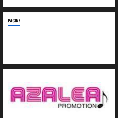
PAGINE
Notizie dal NordEst – in Primo Piano
Contatti
Privacy