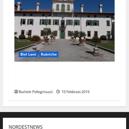
Biel Lant
Rubriche
PUNTATA NUMERO SETTANTASETTE. BACIATA
DAL SOLE! W LA FONDAZIONE DE CLARICINI –
DORNPACHER! PARTE SECONDA.
Rachele Pellegrinuzzi
10 Febbraio 2016
NORDESTNEWS