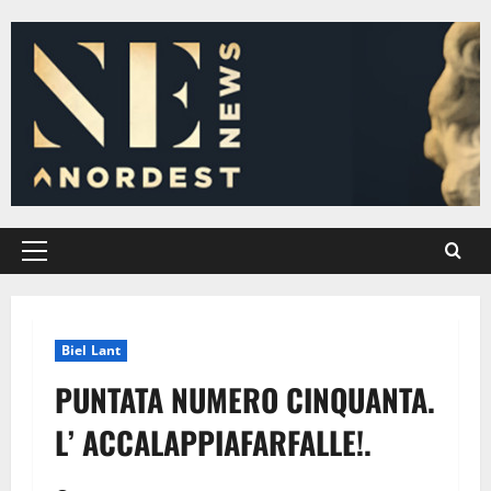
Vai
al
contenuto
Menu
principale
Biel Lant
PUNTATA NUMERO CINQUANTA.
L’ ACCALAPPIAFARFALLE!.