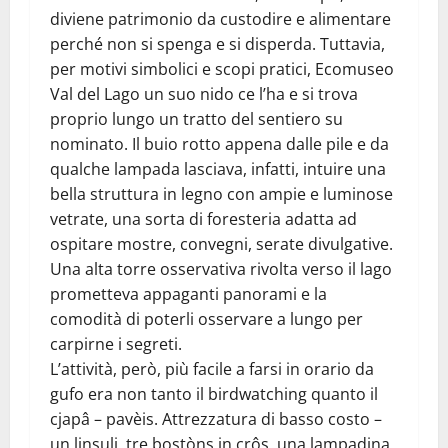
diviene patrimonio da custodire e alimentare
perché non si spenga e si disperda. Tuttavia,
per motivi simbolici e scopi pratici, Ecomuseo
Val del Lago un suo nido ce l’ha e si trova
proprio lungo un tratto del sentiero su
nominato. Il buio rotto appena dalle pile e da
qualche lampada lasciava, infatti, intuire una
bella struttura in legno con ampie e luminose
vetrate, una sorta di foresteria adatta ad
ospitare mostre, convegni, serate divulgative.
Una alta torre osservativa rivolta verso il lago
prometteva appaganti panorami e la
comodità di poterli osservare a lungo per
carpirne i segreti.
L’attività, però, più facile a farsi in orario da
gufo era non tanto il birdwatching quanto il
cjapâ – pavèis. Attrezzatura di basso costo –
un linsuli, tre bostòns in crôs, una lampadina