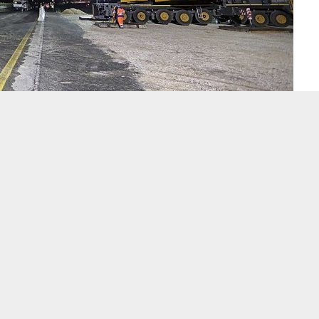
i Autovie © Bressanutti - Petrussi