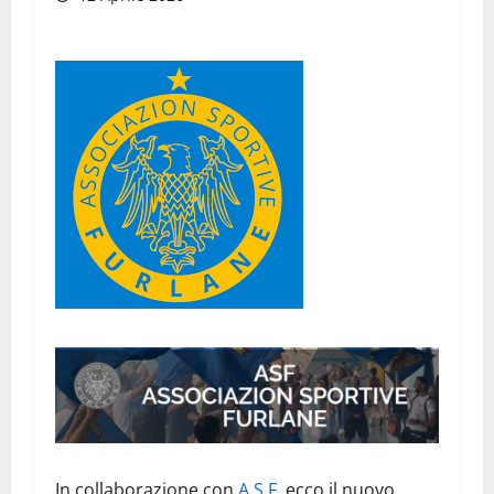
In collaborazione con
A.S.
F
. ecco il nuovo