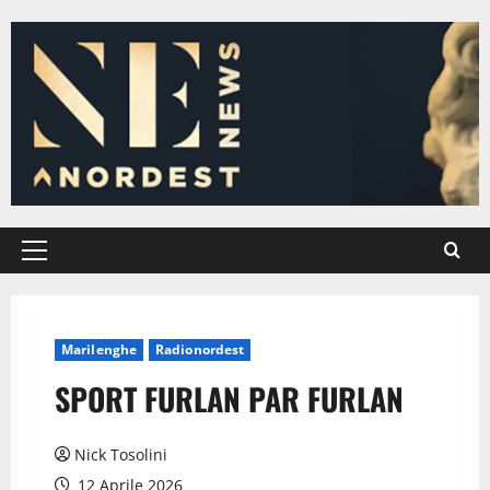
Vai
al
contenuto
Menu
principale
Marilenghe
Radionordest
SPORT FURLAN PAR FURLAN
Nick Tosolini
12 Aprile 2026