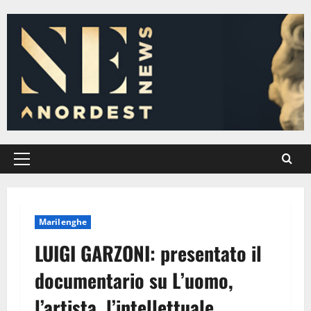
Vai
al
contenuto
Menu
principale
Marilenghe
LUIGI GARZONI: presentato il
documentario su L’uomo,
l’artista, l’intellettuale