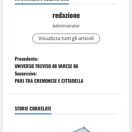
redazione
Administrator
Visualizza tutti gli articoli
N
Precedente:
UNIVERSO TREVISO 88 VARESE 86
a
Successivo:
PARI TRA CREMONESE E CITTADELLA
v
i
g
STORIE CORRELATE
a