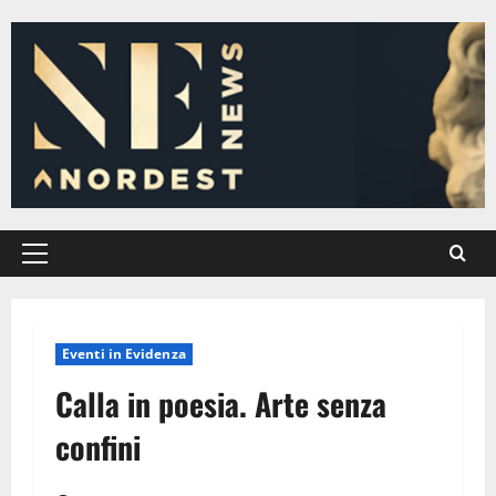
Vai
al
contenuto
Menu
principale
Eventi in Evidenza
Calla in poesia. Arte senza
confini