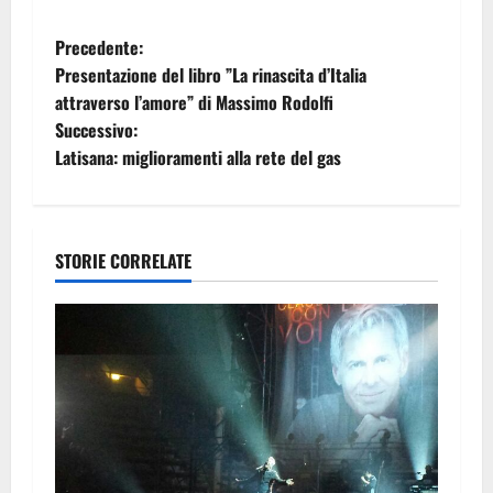
N
Precedente:
Presentazione del libro ”La rinascita d’Italia
a
attraverso l’amore” di Massimo Rodolfi
Successivo:
v
Latisana: miglioramenti alla rete del gas
i
g
STORIE CORRELATE
a
z
i
o
n