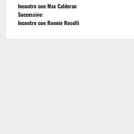
Incontro con Max Calderan
a
Successivo:
v
Incontro con Ronnie Roselli
i
g
STORIE CORRELATE
a
z
i
o
n
Attualità
e
SALMO : 