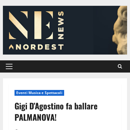
Vai
al
contenuto
Menu
principale
Eventi Musica e Spettacoli
Gigi D’Agostino fa ballare
PALMANOVA!