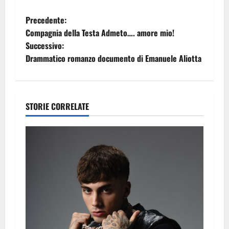
N
Precedente:
Compagnia della Testa Admeto…. amore mio!
a
Successivo:
Drammatico romanzo documento di Emanuele Aliotta
v
i
g
STORIE CORRELATE
a
z
i
o
n