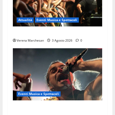
Attualità
Eventi Musica e Spettacoli
SALMO : IL POETA DAL CUORE HORROR
Verena Marchesan
3 Agosto 2026
0
Eventi Musica e Spettacoli
Presentazione del libro “Litfiba. Guida
completa alla discografia e ai live”