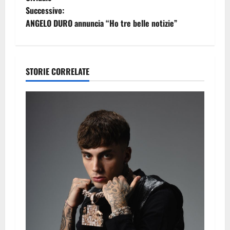
Successivo:
v
ANGELO DURO annuncia “Ho tre belle notizie”
i
g
STORIE CORRELATE
a
z
i
o
n
e
a