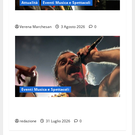
Attualità
Eventi Musica e Spettacoli
SALMO : IL POETA DAL CUORE HORROR
Verena Marchesan
3 Agosto 2026
0
Eventi Musica e Spettacoli
Presentazione del libro “Litfiba. Guida
completa alla discografia e ai live”
redazione
31 Luglio 2026
0