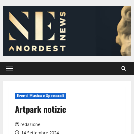
Vai
al
contenuto
Menu
principale
Eventi Musica e Spettacoli
Artpark notizie
redazione
14 Settembre 2024