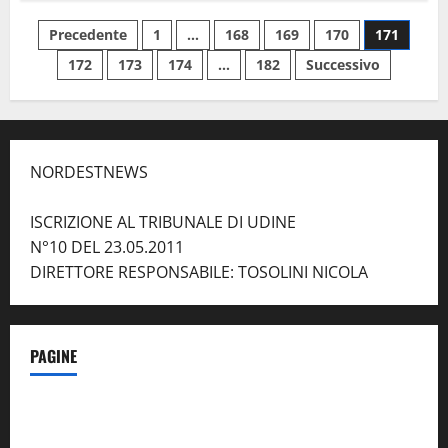
Pescara
Udinese
Paginazione
Precedente
1
…
168
169
170
171
ecco
il
343
172
173
174
…
182
Successivo
degli
ed
il
150
articoli
gol
NORDESTNEWS
ISCRIZIONE AL TRIBUNALE DI UDINE
N°10 DEL 23.05.2011
DIRETTORE RESPONSABILE: TOSOLINI NICOLA
PAGINE
Notizie dal NordEst – in Primo Piano
Contatti