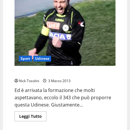
Roma
per
vedere
di
che
pasta
sei
Sport
Udinese
Pescara Udinese ecco il 343 ed il 150 gol
Nick Tosolini
3 Marzo 2013
Ed è arrivata la formazione che molti
aspettavano, eccolo il 343 che può proporre
questa Udinese. Giustamente...
Leggi
Leggi Tutto
di
più
su