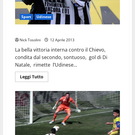
Sport
Udinese
A Parma per provare a sognare…
Nick Tosolini
12 Aprile 2013
La bella vittoria interna contro il Chievo,
condita dal secondo, sontuoso, gol di Di
Natale, rimette l’Udinese...
Leggi
Leggi Tutto
di
più
su
A
Parma
per
provare
a
sognare…