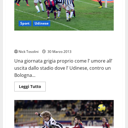
Sport
Udinese
Udinese Bologna, giornata grigia ma premesse
incoraggianti
Nick Tosolini
30 Marzo 2013
Una giornata grigia proprio come l’ umore all’
uscita dallo stadio dove l’ Udinese, contro un
Bologna...
Leggi
Leggi Tutto
di
più
su
Udinese
Bologna,
giornata
grigia
ma
premesse
incoraggianti