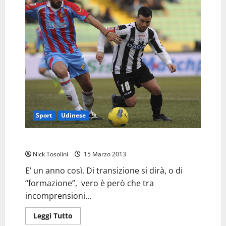
l’
Udinese
del
futuro
Sport
Udinese
Catania Udinese
Nick Tosolini
15 Marzo 2013
E’ un anno così. Di transizione si dirà, o di
“formazione”, vero è però che tra
incomprensioni...
Leggi
Leggi Tutto
di