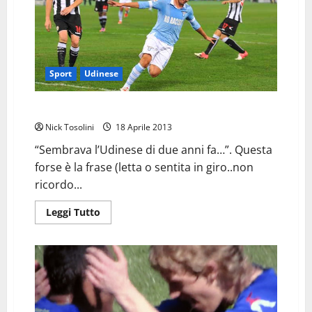
Sport
Udinese
Contro la Lazio senza remore
Nick Tosolini
18 Aprile 2013
“Sembrava l’Udinese di due anni fa…”. Questa
forse è la frase (letta o sentita in giro..non
ricordo...
Leggi
Leggi Tutto
di
più
su
Contro
la
Lazio
senza
remore