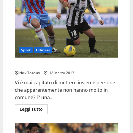
Sport
Udinese
Col Catania l’ Udinese del futuro
Nick Tosolini
18 Marzo 2013
Vi è mai capitato di mettere insieme persone
che apparentemente non hanno molto in
comune? E’ una...
Leggi
Leggi Tutto
di
più
su
Col
Catania