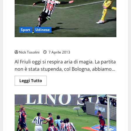
Sport
Udinese
Udinese Chievo, aria di magia
Nick Tosolini
7 Aprile 2013
Al Friuli oggi si respira aria di magia. La partita
non è stata stupenda, col Bologna, abbiamo...
Leggi
Leggi Tutto
di
più
su
Udinese
Chievo,
aria
di
magia