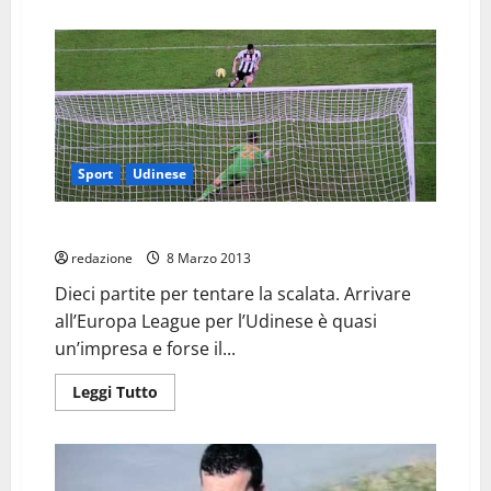
più
su
Catania
Udinese
Sport
Udinese
Udinese…c’è la Roma per vedere di che pasta sei
redazione
8 Marzo 2013
Dieci partite per tentare la scalata. Arrivare
all’Europa League per l’Udinese è quasi
un’impresa e forse il...
Leggi
Leggi Tutto
di
più
su
Udinese…
c’è
la