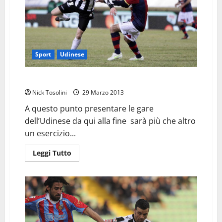
Sport
Udinese
Parlando di Udinese Bologna…
Nick Tosolini
29 Marzo 2013
A questo punto presentare le gare
dell’Udinese da qui alla fine sarà più che altro
un esercizio...
Leggi
Leggi Tutto
di
più
su
Parlando
di
Udinese
Bologna…