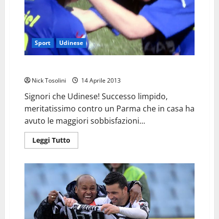
Sport
Udinese
Udinese Parma, senza parole…solo spettacolo e gol
Nick Tosolini
14 Aprile 2013
Signori che Udinese! Successo limpido,
meritatissimo contro un Parma che in casa ha
avuto le maggiori sobbisfazioni...
Leggi
Leggi Tutto
di
più
su
Udinese
Parma,
senza
parole…
solo
spettacolo
e
gol