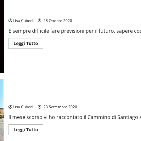
“ANCHE DA SEDUTO SOGNO UN MONDO COLORATO…”
Lisa Cuberli
28 Ottobre 2020
È sempre difficile fare previsioni per il futuro, sapere co
Leggi
Leggi Tutto
di
più
su
“ANCHE
DA
SEDUTO
SOGNO
UN
MONDO
COLORATO…”
IN CAMMINO CON ANDREA, UN TIPO DAVVERO “IN GAMBA”!
Lisa Cuberli
23 Settembre 2020
Il mese scorso vi ho raccontato il Cammino di Santiago a
Leggi
Leggi Tutto
di
più