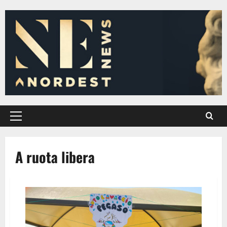
Vai
al
contenuto
Menu
principale
A ruota libera