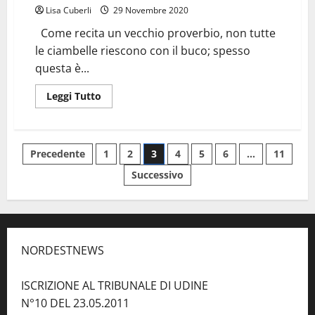
Lisa Cuberli
29 Novembre 2020
Come recita un vecchio proverbio, non tutte
le ciambelle riescono con il buco; spesso
questa è...
Leggi
Leggi Tutto
di
più
su
IL
SORRISO
Paginazione
Precedente
1
2
3
4
5
6
…
11
DI
DIO?
UNA
Successivo
degli
CIAMBELLA
SENZA
BUCO!
articoli
NORDESTNEWS
ISCRIZIONE AL TRIBUNALE DI UDINE
N°10 DEL 23.05.2011