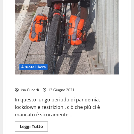
A ruota libera
DUE (PED)ALI PER LA LIBERTÁ
Lisa Cuberli
13 Giugno 2021
In questo lungo periodo di pandemia,
lockdown e restrizioni, ciò che più ci è
mancato è sicuramente...
Leggi
Leggi Tutto
di