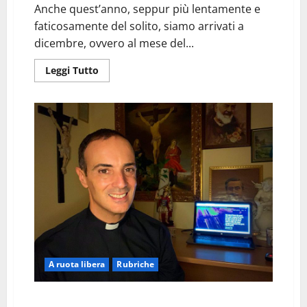
Anche quest’anno, seppur più lentamente e
faticosamente del solito, siamo arrivati a
dicembre, ovvero al mese del...
Leggi
Leggi Tutto
di
più
su
FRANCESCA,
LA
“NANA
BIANCA”
DI
NATALE
(E
NON
SOLO!)
A ruota libera
Rubriche
IL SORRISO DI DIO? UNA CIAMBELLA SENZA BUCO!