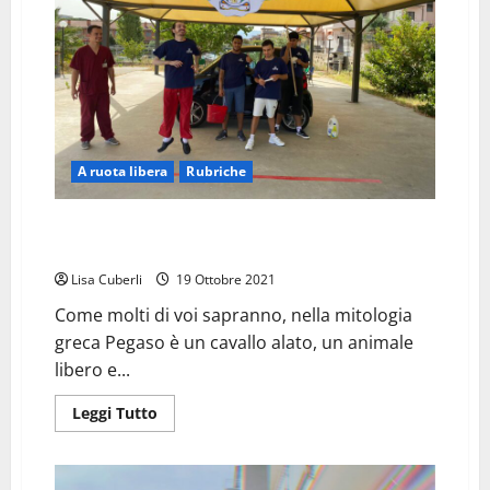
A ruota libera
Rubriche
“PEGASO”: DOVE LE AUTO BRILLANO GRAZIE
ALL’AUTISMO
Lisa Cuberli
19 Ottobre 2021
Come molti di voi sapranno, nella mitologia
greca Pegaso è un cavallo alato, un animale
libero e...
Leggi
Leggi Tutto
di
più
su
“PEGASO”:
DOVE