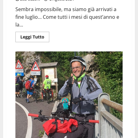
Sembra impossibile, ma siamo già arrivati a
fine luglio… Come tutti i mesi di quest’anno e
la...
Leggi
Leggi Tutto
di
più
su
NON
SIAMO
ETERNI
BAMBINI
O
SUPEREROI:
SIAMO
DISABILI,
SEMPLICEMENTE
NOI!