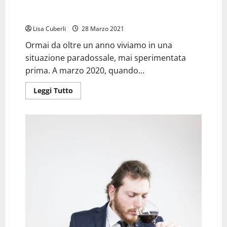
ALESSANDRO MENNELLA, PIÚ VELOCE DEL BUIO PER
VINCERE IL SILENZIO
Lisa Cuberli
28 Marzo 2021
Ormai da oltre un anno viviamo in una
situazione paradossale, mai sperimentata
prima. A marzo 2020, quando...
Leggi
Leggi Tutto
di
più
su
ALESSANDRO
MENNELLA,
PIÚ
VELOCE
DEL
BUIO
PER
VINCERE
IL
SILENZIO