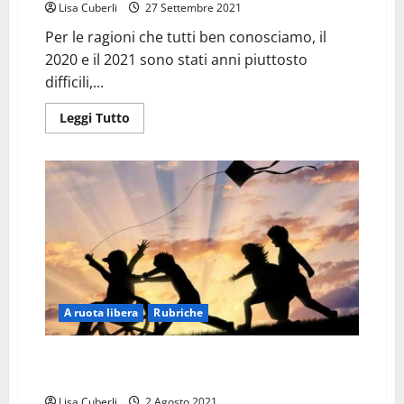
Lisa Cuberli
27 Settembre 2021
Per le ragioni che tutti ben conosciamo, il
2020 e il 2021 sono stati anni piuttosto
difficili,...
Leggi
Leggi Tutto
di
più
su
AMORE
E
RISPETTO,
L’UNICA
VERA
CURA
PER
LA
SINDROME
DI
TOURETTE
A ruota libera
Rubriche
NON SIAMO ETERNI BAMBINI O SUPEREROI: SIAMO
DISABILI, SEMPLICEMENTE NOI!
Lisa Cuberli
2 Agosto 2021