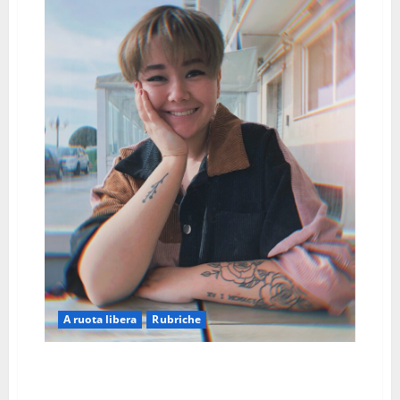
LE
AUTO
BRILLANO
GRAZIE
ALL’AUTISMO
A ruota libera
Rubriche
AMORE E RISPETTO, L’UNICA VERA CURA PER LA
SINDROME DI TOURETTE