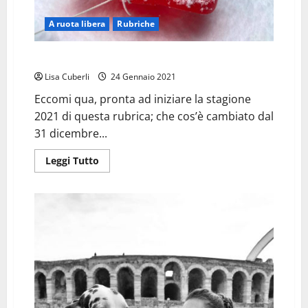
A ruota libera
Rubriche
QUANDO UNA STELLA DIVENTA UNA STAR
Lisa Cuberli
24 Gennaio 2021
Eccomi qua, pronta ad iniziare la stagione
2021 di questa rubrica; che cos’è cambiato dal
31 dicembre...
Leggi
Leggi Tutto
di
più
su
QUANDO
UNA
STELLA
DIVENTA
UNA
STAR