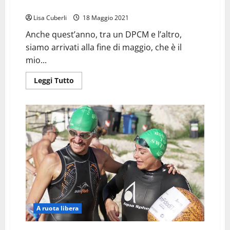
SON TUTTE BELLE LE MAMME DEL MONDO
Lisa Cuberli
18 Maggio 2021
Anche quest’anno, tra un DPCM e l’altro,
siamo arrivati alla fine di maggio, che è il
mio...
Leggi
Leggi Tutto
di
più
su
SON
TUTTE
BELLE
LE
MAMME
DEL
MONDO
A ruota libera