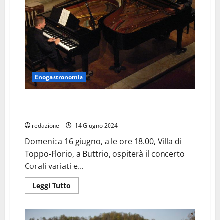
Enogastronomia
ENOARMONIE – Domenica 16 giugno a Villa di Toppo-
Florio a Buttrio
redazione
14 Giugno 2024
Domenica 16 giugno, alle ore 18.00, Villa di
Toppo-Florio, a Buttrio, ospiterà il concerto
Corali variati e...
Leggi
Leggi Tutto
di
più
su
ENOARMONIE
–