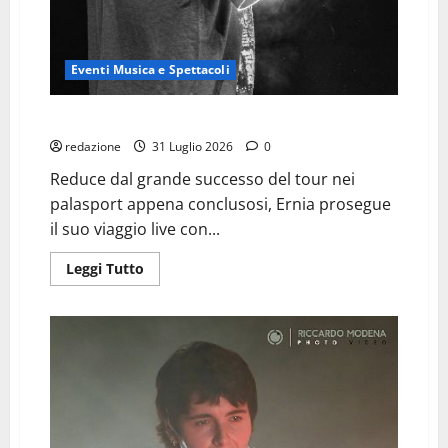
Eventi Musica e Spettacoli
ERNIA – Il rapper live al Festival di Majano
redazione
31 Luglio 2026
0
Reduce dal grande successo del tour nei
palasport appena conclusosi, Ernia prosegue
il suo viaggio live con...
Leggi
Leggi Tutto
di
più
su
ERNIA
–
Il
rapper
live
al
Festival
di
Majano