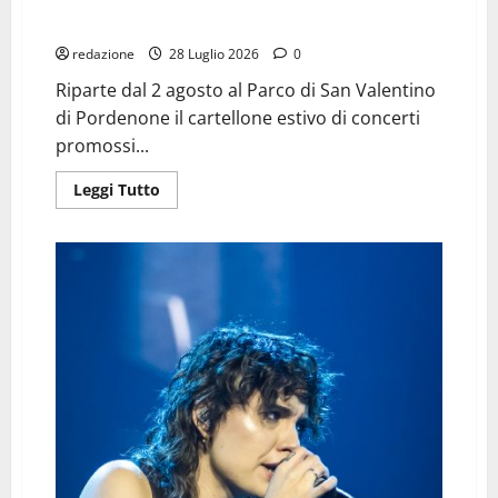
I CONCERTI AL PARCO DI S. VALENTINO A PORDENONE
CON L’ASSOCIAZIONE SAN MARCO
redazione
28 Luglio 2026
0
Riparte dal 2 agosto al Parco di San Valentino
di Pordenone il cartellone estivo di concerti
promossi...
Leggi
Leggi Tutto
di
più
su
I
CONCERTI
AL
PARCO
DI
S.
VALENTINO
A
PORDENONE
CON
L’ASSOCIAZIONE
SAN
MARCO