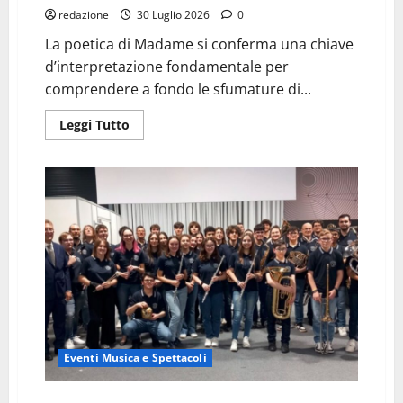
redazione
30 Luglio 2026
0
​La poetica di Madame si conferma una chiave
d’interpretazione fondamentale per
comprendere a fondo le sfumature di...
Leggi
Leggi Tutto
di
più
su
Madame:
quando
la
poesia
di
una
generazione
incontra
la
nuda
verità
della
musica
Eventi Musica e Spettacoli