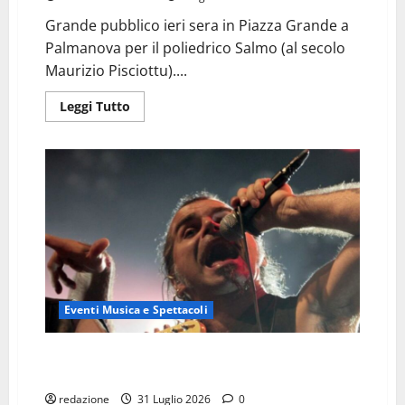
Grande pubblico ieri sera in Piazza Grande a
Palmanova per il poliedrico Salmo (al secolo
Maurizio Pisciottu)....
Leggi
Leggi Tutto
di
più
su
SALMO
:
IL
POETA
DAL
CUORE
HORROR
Eventi Musica e Spettacoli
Presentazione del libro “Litfiba. Guida completa alla
discografia e ai live”
redazione
31 Luglio 2026
0