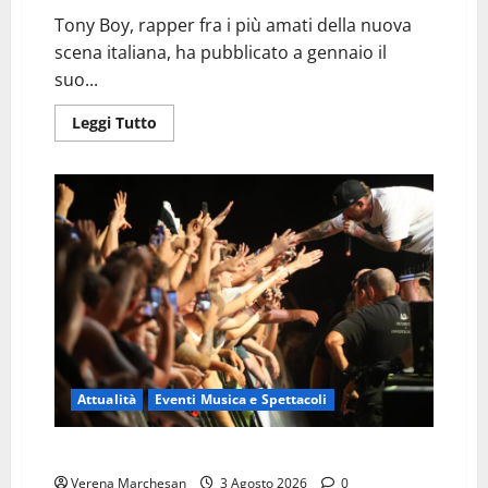
Tony Boy, rapper fra i più amati della nuova
scena italiana, ha pubblicato a gennaio il
suo...
Leggi
Leggi Tutto
di
più
su
TONY
BOY
il
7
agosto
al
Festival
di
Majano
Attualità
Eventi Musica e Spettacoli
SALMO : IL POETA DAL CUORE HORROR
Verena Marchesan
3 Agosto 2026
0