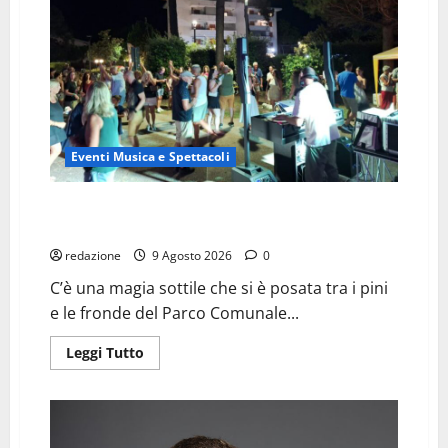
Eventi Musica e Spettacoli
Bibione Pineda ritrova la sua anima: tra vinili, calici e
un tuffo nelle estati di una volta
redazione
9 Agosto 2026
0
C’è una magia sottile che si è posata tra i pini
e le fronde del Parco Comunale...
Leggi
Leggi Tutto
di
più
su
Bibione
Pineda
ritrova