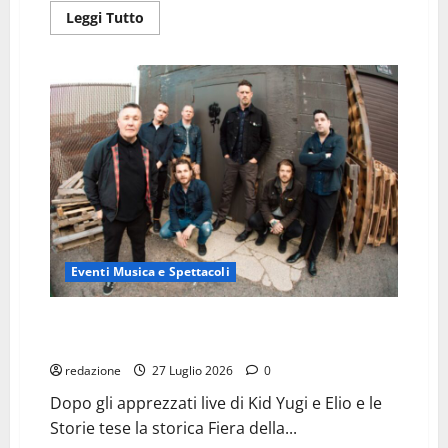
Leggi
Leggi Tutto
di
più
su
MADAME:
in
castello
a
Udine
per
il
Tour
Estate
2026
Eventi Musica e Spettacoli
DROPKICK MURPHYS alla Fiera della Musica di Azzano
Decimo. Opening Agnostic Front e An Slua
redazione
27 Luglio 2026
0
Dopo gli apprezzati live di Kid Yugi e Elio e le
Storie tese la storica Fiera della...