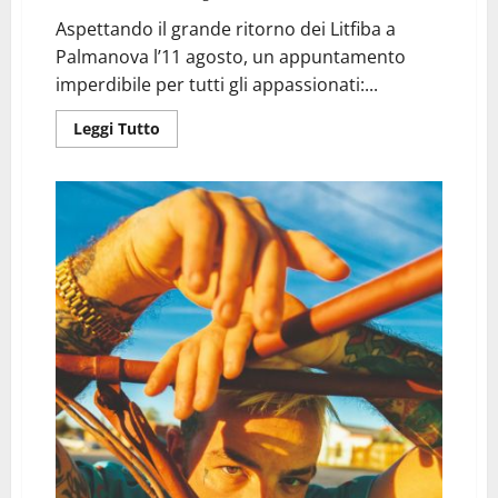
Aspettando il grande ritorno dei Litfiba a
Palmanova l’11 agosto, un appuntamento
imperdibile per tutti gli appassionati:...
Leggi
Leggi Tutto
di
più
su
Presentazione
del
libro
“Litfiba.
Guida
completa
alla
discografia
e
ai
live”