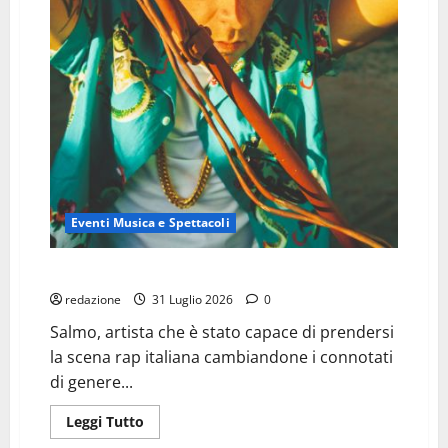
Eventi Musica e Spettacoli
SALMO – in concerto A PALMANOVA
redazione
31 Luglio 2026
0
Salmo, artista che è stato capace di prendersi
la scena rap italiana cambiandone i connotati
di genere...
Leggi
Leggi Tutto
di