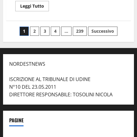
Leggi
Leggi Tutto
di
più
su
DROPKICK
MURPHYS
Paginazione
1
2
3
4
…
239
Successivo
alla
Fiera
della
degli
Musica
di
Azzano
articoli
Decimo.
Opening
NORDESTNEWS
Agnostic
Front
e
An
ISCRIZIONE AL TRIBUNALE DI UDINE
Slua
N°10 DEL 23.05.2011
DIRETTORE RESPONSABILE: TOSOLINI NICOLA
PAGINE
Notizie dal NordEst – in Primo Piano