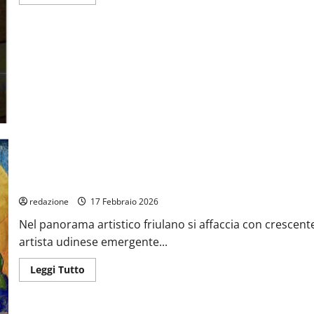
di
più
su
OCE
ANN
LA
SUA
MOSTRA
OceAnn 17-11: UNA NUOVA ARTISTA EMERGENTE IN FRIULI
redazione
17 Febbraio 2026
Nel panorama artistico friulano si affaccia con crescent
artista udinese emergente...
Leggi
Leggi Tutto
di
più
su
OceAnn