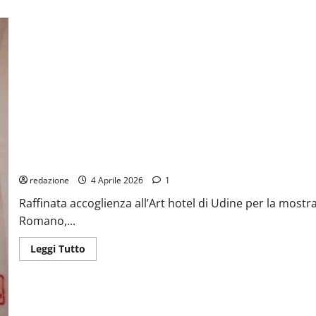
su
MOSTRA
PERSONALE
DI
MARIALISA
POVEGLIANO
MOSTRA FINESTRE D’APRILE
redazione
4 Aprile 2026
1
Raffinata accoglienza all’Art hotel di Udine per la mostra
Romano,...
Leggi
Leggi Tutto
di
più
su
MOSTRA
FINESTRE
D’APRILE