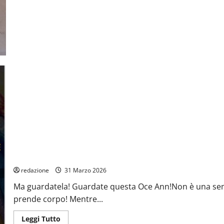
OCE ANN LA SUA MOSTRA
redazione
31 Marzo 2026
Ma guardatela! Guardate questa Oce Ann!Non è una semp
prende corpo! Mentre...
Leggi
Leggi Tutto