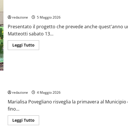
Conferenza stampa di presentazione di Art Park 2026 a Palazzo 
redazione
5 Maggio 2026
Presentato il progetto che prevede anche quest'anno un
Matteotti sabato 13...
Leggi
Leggi Tutto
di
più
su
Conferenza
stampa
di
presentazione
di
Art
MOSTRA PERSONALE DI MARIALISA POVEGLIANO
Park
2026
a
redazione
4 Maggio 2026
Palazzo
D’Aronco.
Marialisa Povegliano risveglia la primavera al Municipio
fino...
Leggi
Leggi Tutto
di
più