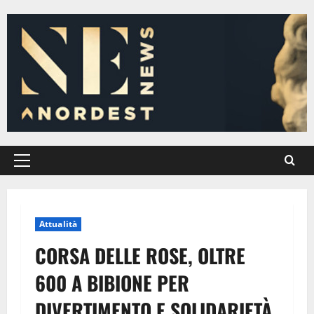
Vai
al
contenuto
Menu
principale
Attualità
CORSA DELLE ROSE, OLTRE
600 A BIBIONE PER
DIVERTIMENTO E SOLIDARIETÀ