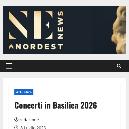
Vai
al
contenuto
Menu
principale
Attualità
Concerti in Basilica 2026
redazione
8 Luglio 2026